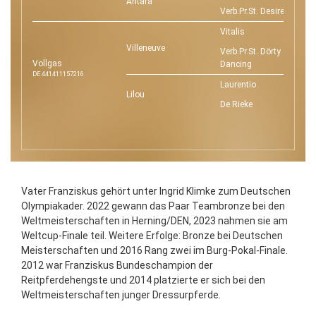
Antara
Verb.Pr.St. Desiree
Vitalis
Villeneuve
Verb.Pr.St. Dörty
Vollgas
Dancing
DE 441411157216
Laurentio
Lilou
De Rieke
Vater Franziskus gehört unter Ingrid Klimke zum Deutschen
Olympiakader. 2022 gewann das Paar Teambronze bei den
Weltmeisterschaften in Herning/DEN, 2023 nahmen sie am
Weltcup-Finale teil. Weitere Erfolge: Bronze bei Deutschen
Meisterschaften und 2016 Rang zwei im Burg-Pokal-Finale.
2012 war Franziskus Bundeschampion der
Reitpferdehengste und 2014 platzierte er sich bei den
Weltmeisterschaften junger Dressurpferde.