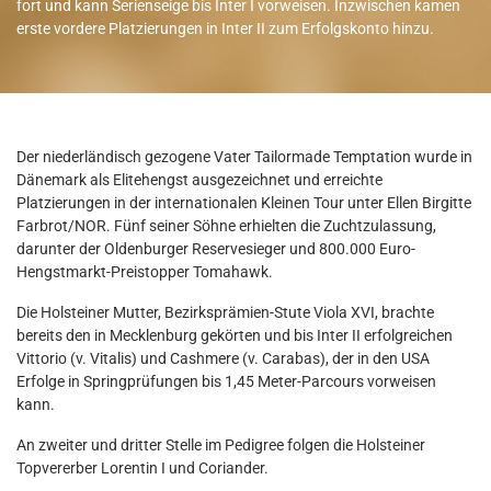
fort und kann Serienseige bis Inter I vorweisen. Inzwischen kamen
erste vordere Platzierungen in Inter II zum Erfolgskonto hinzu.
Der niederländisch gezogene Vater Tailormade Temptation wurde in
Dänemark als Elitehengst ausgezeichnet und erreichte
Platzierungen in der internationalen Kleinen Tour unter Ellen Birgitte
Farbrot/NOR. Fünf seiner Söhne erhielten die Zuchtzulassung,
darunter der Oldenburger Reservesieger und 800.000 Euro-
Hengstmarkt-Preistopper Tomahawk.
Die Holsteiner Mutter, Bezirksprämien-Stute Viola XVI, brachte
bereits den in Mecklenburg gekörten und bis Inter II erfolgreichen
Vittorio (v. Vitalis) und Cashmere (v. Carabas), der in den USA
Erfolge in Springprüfungen bis 1,45 Meter-Parcours vorweisen
kann.
An zweiter und dritter Stelle im Pedigree folgen die Holsteiner
Topvererber Lorentin I und Coriander.