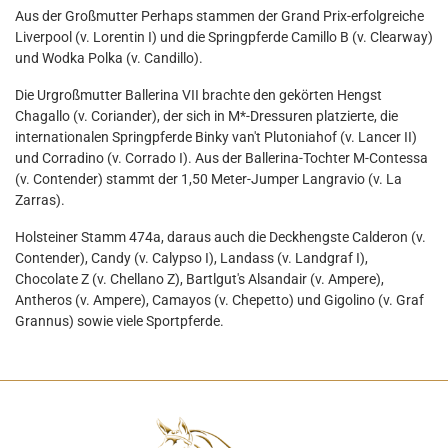
Aus der Großmutter Perhaps stammen der Grand Prix-erfolgreiche
Liverpool (v. Lorentin I) und die Springpferde Camillo B (v. Clearway)
und Wodka Polka (v. Candillo).
Die Urgroßmutter Ballerina VII brachte den gekörten Hengst
Chagallo (v. Coriander), der sich in M*-Dressuren platzierte, die
internationalen Springpferde Binky van't Plutoniahof (v. Lancer II)
und Corradino (v. Corrado I). Aus der Ballerina-Tochter M-Contessa
(v. Contender) stammt der 1,50 Meter-Jumper Langravio (v. La
Zarras).
Holsteiner Stamm 474a, daraus auch die Deckhengste Calderon (v.
Contender), Candy (v. Calypso I), Landass (v. Landgraf I),
Chocolate Z (v. Chellano Z), Bartlgut's Alsandair (v. Ampere),
Antheros (v. Ampere), Camayos (v. Chepetto) und Gigolino (v. Graf
Grannus) sowie viele Sportpferde.