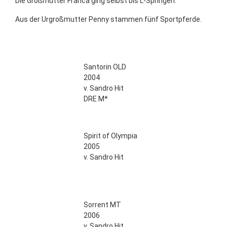
Die Großmutter Franca ging selbst bis L-Springen.
Aus der Urgroßmutter Penny stammen fünf Sportpferde.
Santorin OLD
2004
v. Sandro Hit
DRE M*
Spirit of Olympia
2005
v. Sandro Hit
Sorrent MT
2006
v. Sandro Hit