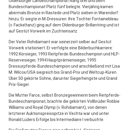
Oldenburger Landeschampionat Rang drei und beim
Bundeschampionat Platz fünf belegte. Vierjährig kamen
abermals Bronze in Rastede und Platz sieben in Warendorf
hinzu. Er siegte in M-Dressuren. Ihre Tochter Fontainebleau
(v. Fackeltanz) ging auf dem Oldenburger Brillantring und ist
auf Gestüt Vorwerk im Zuchteinsatz.
Der Vater Rohdiamant war seinerzeit selber auf Gestüt
Vorwerk stationiert. Er verfolgte eine Bilderbuchkarriere:
1992 Körsieger, 1993 Reitpferde-Bundeschampion und HLP-
Reservesieger, 1994 Hauptprämiensieger, 1995
Dressurpferde-Bundeschampion und anschließend mit Lisa
M. Wilcox/USA siegreich bis Grand-Prix und Weltcup-Küren.
Über 50 gekörte Söhne, darunter Siegerhengste und Grand
Prix-Sieger.
Die Mutter Farce, selbst Bronzegewinnerin beim Reitpferde-
Bundeschampionat, brachte die gekörten Vollbrüder Robbie
Williams und Royal Olymp (v. Rohdiamant), von denen
letzterer Auktionspreisspitze in Vechta war und unter
Ronald Lüders Erfolge bis Intermediaire I verbuchte.