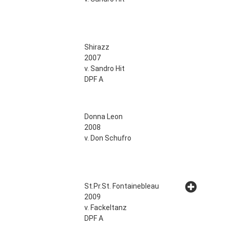
Shirazz
2007
v. Sandro Hit
DPF A
Donna Leon
2008
v. Don Schufro
St.Pr.St.
Fontainebleau
2009
v. Fackeltanz
DPF A