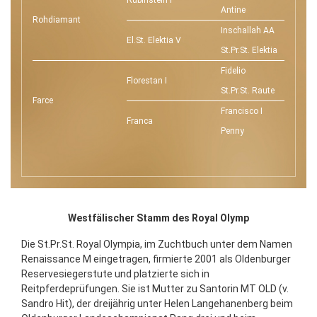
Rubinstein I
Antine
Rohdiamant
Inschallah AA
El.St. Elektia V
St.Pr.St. Elektia
Fidelio
Florestan I
St.Pr.St. Raute
Farce
Francisco I
Franca
Penny
Westfälischer Stamm des Royal Olymp
Die St.Pr.St. Royal Olympia, im Zuchtbuch unter dem Namen
Renaissance M eingetragen, firmierte 2001 als Oldenburger
Reservesiegerstute und platzierte sich in
Reitpferdeprüfungen. Sie ist Mutter zu Santorin MT OLD (v.
Sandro Hit), der dreijährig unter Helen Langehanenberg beim